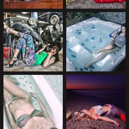
+
+
+
+