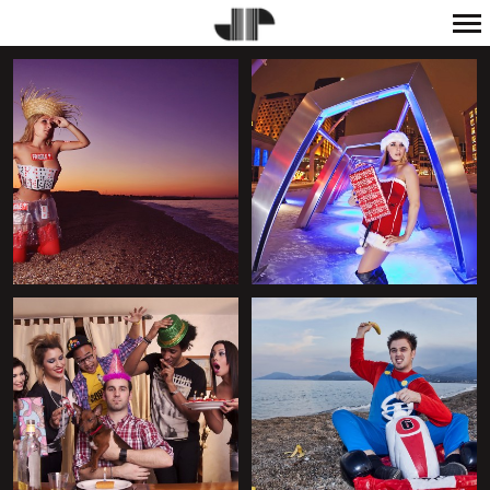
Navigation
principale
+
+
+
+