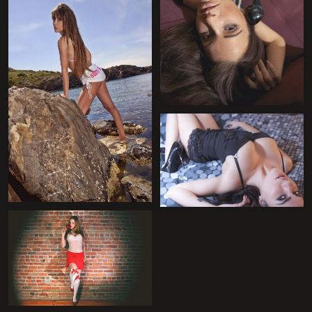
+
+
+