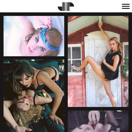
Navigation
principale
+
+
+
+