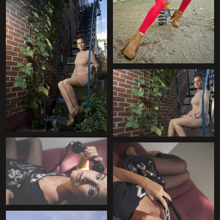
+
+
+
+