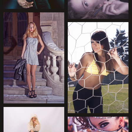
+
+
+