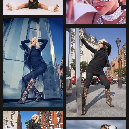
+
+
+