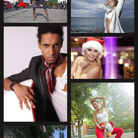
+
+
+
+
+